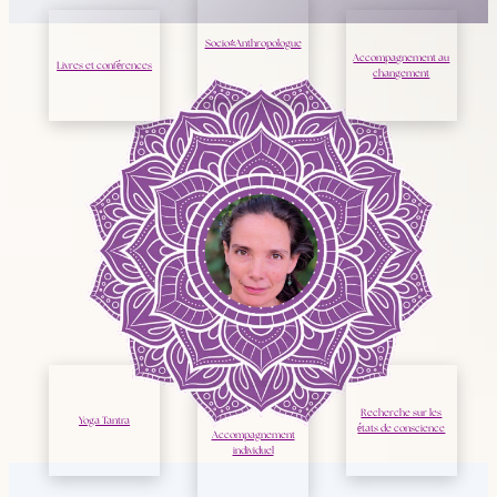
Socio-Anthropologue
Accompagnement au
Livres et conférences
changement
Recherche sur les
Yoga Tantra
états de conscience
Accompagnement
individuel