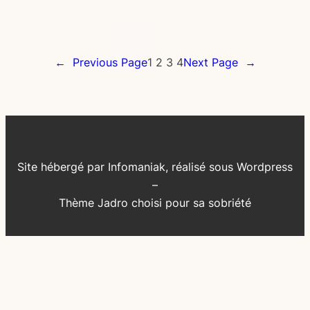
←
Previous Page
1
2
3
4
Next Page
→
Site hébergé par Infomaniak, réalisé sous Wordpress
–
Thème Jadro choisi pour sa sobriété