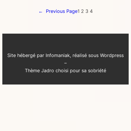
←
Previous Page
1
2
3
4
Site hébergé par Infomaniak, réalisé sous Wordpress
–
Thème Jadro choisi pour sa sobriété